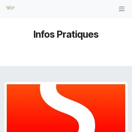
Se rendre au contenu
Infos Pratiques